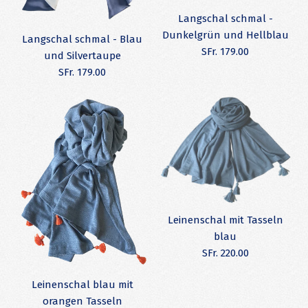
Langschal schmal -
Dunkelgrün und Hellblau
Langschal schmal - Blau
SFr. 179.00
und Silvertaupe
SFr. 179.00
Bilder /
1
/
2
Bilder /
1
/
2
Leinenschal mit Tasseln
Langschal schmal -
blau
Langschal schmal -
Dunkelgrün und
SFr. 220.00
Blau und Silvertaupe
Hellblau
Leinenschal blau mit
orangen Tasseln