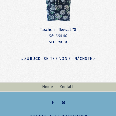
SALE
SALE
Taschen - Revival °4
Taschen - Revival °2
Taschen - Revival °8
SFr. 380.00
SFr. 190.00
SFr. 190.00
SFr. 190.00
SFr. 380.00
SFr. 380.00
« ZURÜCK
SEITE 3 VON 3
NÄCHSTE »
Mehr Details →
Mehr Details →
Home
Kontakt
Bilder /
1
/
2
SALE