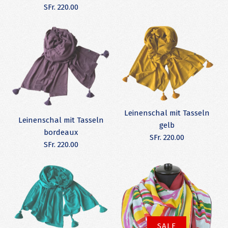
SFr. 179.00
SFr. 220.00
SFr. 179.00
Bilder /
1
/
2
/
3
Mehr Details →
Mehr Details →
Leinenschal mit
Bilder /
1
/
2
Tasseln blau
Leinenschal mit Tasseln
Leinenschal mit Tasseln
gelb
bordeaux
Leinenschal blau mit
SFr. 220.00
SFr. 220.00
SFr. 220.00
orangen Tasseln
SFr. 220.00
Mehr Details →
SALE