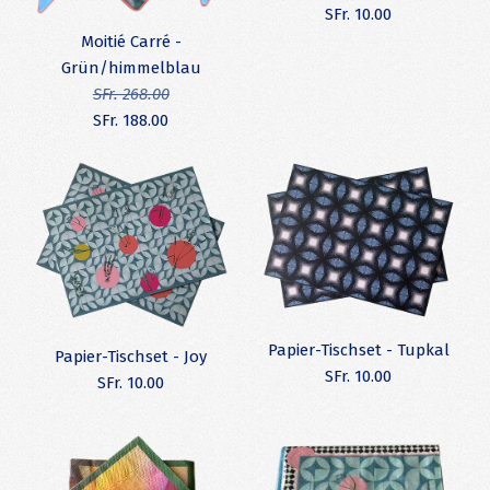
SFr. 10.00
Moitié Carré -
Moitié Carré -
Grün/himmelblau
gestreift/dunkelrot
SFr. 268.00
SFr. 188.00
Mehr Details →
SFr. 188.00
SFr. 268.00
Bilder /
1
/
2
/
3
Mehr Details →
Papier-Tischset -
Frangipani
Papier-Tischset - Tupkal
SALE
Papier-Tischset - Joy
SFr. 10.00
SFr. 10.00
SFr. 10.00
Moitié Carré -
Grün/himmelblau